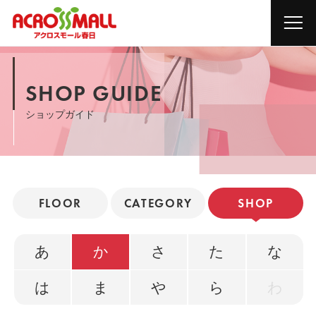
SHOP GUIDE
ショップガイド
FLOOR
CATEGORY
SHOP
あ
か
さ
た
な
は
ま
や
ら
わ